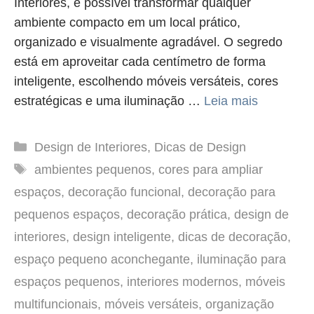
Interiores, é possível transformar qualquer
ambiente compacto em um local prático,
organizado e visualmente agradável. O segredo
está em aproveitar cada centímetro de forma
inteligente, escolhendo móveis versáteis, cores
estratégicas e uma iluminação …
Leia mais
Categorias
Design de Interiores
,
Dicas de Design
Tags
ambientes pequenos
,
cores para ampliar
espaços
,
decoração funcional
,
decoração para
pequenos espaços
,
decoração prática
,
design de
interiores
,
design inteligente
,
dicas de decoração
,
espaço pequeno aconchegante
,
iluminação para
espaços pequenos
,
interiores modernos
,
móveis
multifuncionais
,
móveis versáteis
,
organização