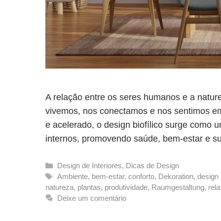
A relação entre os seres humanos e a nat
vivemos, nos conectamos e nos sentimos e
e acelerado, o design biofílico surge como 
internos, promovendo saúde, bem-estar e s
Categorias
Design de Interiores
,
Dicas de Design
Tags
Ambiente
,
bem-estar
,
conforto
,
Dekoration
,
design 
natureza
,
plantas
,
produtividade
,
Raumgestaltung
,
rel
Deixe um comentário