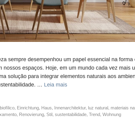
ureza sempre desempenhou um papel essencial na forma
m nossos espaços. Hoje, em um mundo cada vez mais 
uma solução para integrar elementos naturais aos ambie
ustentabilidade. …
Leia mais
biofílico
,
Einrichtung
,
Haus
,
Innenarchitektur
,
luz natural
,
materiais na
axamento
,
Renovierung
,
Stil
,
sustentabilidade
,
Trend
,
Wohnung