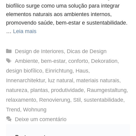
biofílico surge como uma solução para integrar
elementos naturais aos ambientes internos,
promovendo saúde, bem-estar e sustentabilidade.
…
Leia mais
Categorias
Design de Interiores
,
Dicas de Design
Tags
Ambiente
,
bem-estar
,
conforto
,
Dekoration
,
design biofílico
,
Einrichtung
,
Haus
,
Innenarchitektur
,
luz natural
,
materiais naturais
,
natureza
,
plantas
,
produtividade
,
Raumgestaltung
,
relaxamento
,
Renovierung
,
Stil
,
sustentabilidade
,
Trend
,
Wohnung
Deixe um comentário