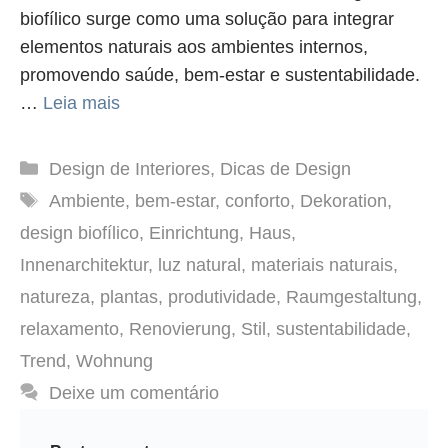
biofílico surge como uma solução para integrar
elementos naturais aos ambientes internos,
promovendo saúde, bem-estar e sustentabilidade.
…
Leia mais
Categorias
Design de Interiores
,
Dicas de Design
Tags
Ambiente
,
bem-estar
,
conforto
,
Dekoration
,
design biofílico
,
Einrichtung
,
Haus
,
Innenarchitektur
,
luz natural
,
materiais naturais
,
natureza
,
plantas
,
produtividade
,
Raumgestaltung
,
relaxamento
,
Renovierung
,
Stil
,
sustentabilidade
,
Trend
,
Wohnung
Deixe um comentário